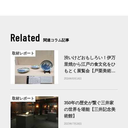
Related
関連コラム記事
取材レポート
渋いけどおもしろい！伊万
里焼から江戸の食文化をひ
もとく展覧会【戸栗美術
館】
2024年8月14日
取材レポート
350年の歴史が繋ぐ三井家
の世界を堪能【三井記念美
術館】
2023年7月24日