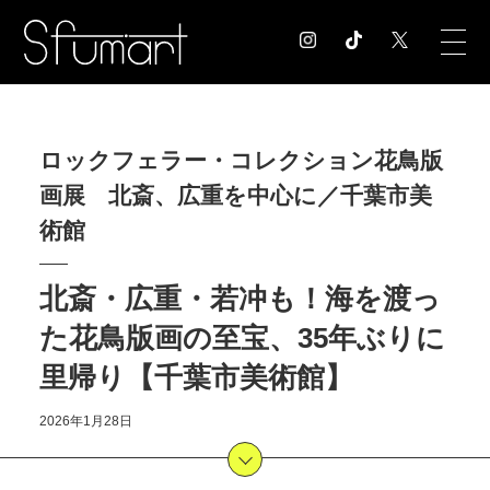
COLUMN
ロックフェラー・コレクション花鳥版
コラム記事
画展 北斎、広重を中心に／千葉市美
EXHIBITION
展覧会情報
術館
MUSEUM
美術館情報
北斎・広重・若冲も！海を渡っ
NEWS
た花鳥版画の至宝、35年ぶりに
お知らせ
CONTACT
里帰り【千葉市美術館】
お問合せ
2026年1月28日