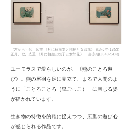
（左から）歌川広重 《月に秋海棠と桔梗と女郎花》 嘉永6年(1853)
正月、歌川広重 《月に朝顔と撫子と女郎花》 嘉永期(1848-54)頃
ユーモラスで愛らしいのが、《燕のことろ遊
び》。燕の尾羽を足に見立て、まるで人間のよ
うに「ことろことろ（鬼ごっこ）」に興じる姿
が描かれています。
生き物の特徴を的確に捉えつつ、広重の遊び心
が感じられる作品です。