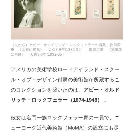
（左から）アビー・オルドリッチ・ロックフェラーの写真、歌川広
重 《水葵に鴛鴦》 天保3-6年(1832-35) 、歌川広重 《紫陽花
に川蝉》 天保3-6年(1832-35）
アメリカの美術学校ロードアイランド・スクー
ル・オブ・デザイン付属の美術館が所蔵するこ
のコレクションを築いたのは、
アビー・オルド
リッチ・ロックフェラー（1874-1948）
。
彼女は名門一族ロックフェラー家の一員で、ニ
ューヨーク近代美術館（MoMA）の設立にも尽