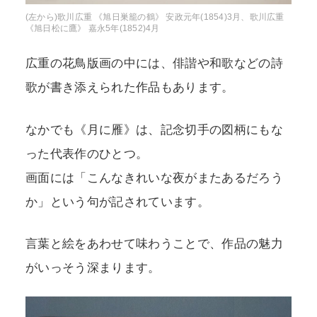
(左から)歌川広重 《旭日巣籠の鶴》 安政元年(1854)3月、歌川広重
《旭日松に鷹》 嘉永5年(1852)4月
広重の花鳥版画の中には、俳諧や和歌などの詩
歌が書き添えられた作品もあります。
なかでも《月に雁》は、記念切手の図柄にもな
った代表作のひとつ。
画面には「こんなきれいな夜がまたあるだろう
か」という句が記されています。
言葉と絵をあわせて味わうことで、作品の魅力
がいっそう深まります。