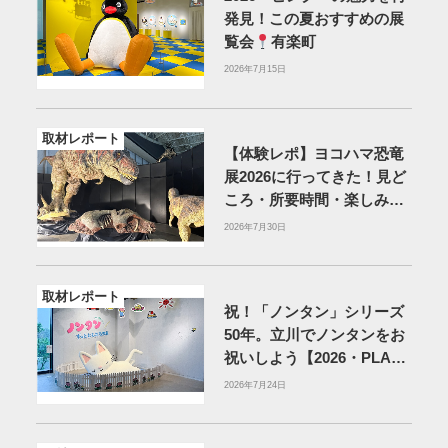
発見！この夏おすすめの展
覧会
有楽町
2026年7月15日
取材レポート
【体験レポ】ヨコハマ恐竜
展2026に行ってきた！見ど
ころ・所要時間・楽しみ方
を紹介
2026年7月30日
取材レポート
祝！「ノンタン」シリーズ
50年。立川でノンタンをお
祝いしよう【2026・PLAY!
MUSEUM】
2026年7月24日