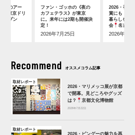
ディのアー
ファン・ゴッホの《夜の
2026・初
12に東京ドリ
カフェテラス》が東京
賞にも！ス
オープン
に。来年には2期も開催決
暮らしを感
2日
】
定！
会
名古屋
2026年7月25日
2026年7月
Recommend
オススメコラム記事
取材レポート
2026・マリメッコ展が京都
で開幕。見どころやグッズ
は？
京都文化博物館
2026年7月22日
取材レポート
2026・ピングーの魅力を再