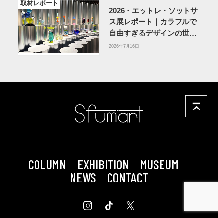
取材レポート
2026・エットレ・ソットサ
ス展レポート｜カラフルで
自由すぎるデザインの世界
を体験
アーティゾン美術
2026年7月16日
館
COLUMN
EXHIBITION
MUSEUM
NEWS
CONTACT