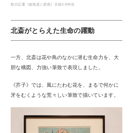
歌川広重《姫海棠に群燕》天保3-6年頃
北斎がとらえた生命の躍動
一方、北斎は花や鳥のなかに潜む生命力を、大
胆な構図、力強い筆致で表現しました。
《芥子》では、風にたわむ花を、まるで何かに
牙をむくような荒々しい筆致で描いています。