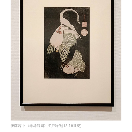
伊藤若冲 《雌雄鶏図》江戸時代(18-19世紀)