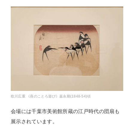
歌川広重 《燕のことろ遊び》嘉永期(1848-54)頃
会場には千葉市美術館所蔵の江戸時代の団扇も
展示されています。