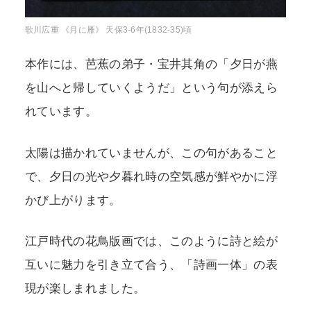
歌川広重 《月に雁》 天保3-6年(1832-35)頃
本作には、芭蕉の弟子・宝井其角の「夕日が燕
を山へと帰していくようだ」という句が添えら
れています。
太陽は描かれていませんが、この句があること
で、夕日の光や夕暮れ時の空気感が鮮やかに浮
かび上がります。
江戸時代の花鳥版画では、このように詩と絵が
互いに魅力を引き立て合う、「詩画一体」の表
現が楽しまれました。