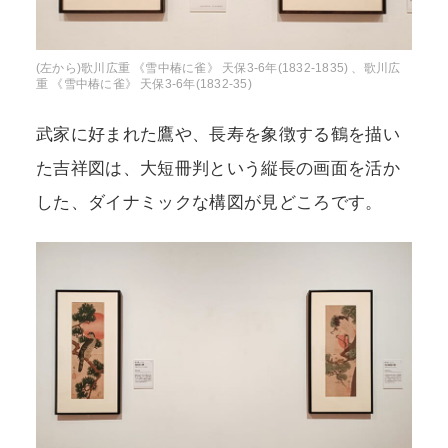
(左から)歌川広重 《雪中椿に雀》 天保3-6年(1832-1835) 、歌川広
重 《雪中椿に雀》 天保3-6年(1832-35)
武家に好まれた鷹や、長寿を象徴する鶴を描い
た吉祥図は、大短冊判という縦長の画面を活か
した、ダイナミックな構図が見どころです。