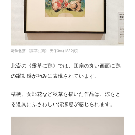
葛飾北斎 《露草に鶏》 天保3年(1832)頃
北斎の《露草に鶏》では、団扇の丸い画面に鶏
の躍動感が巧みに表現されています。
桔梗、女郎花など秋草を描いた作品は、涼をと
る道具にふさわしい清涼感が感じられます。