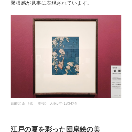
緊張感が見事に表現されています。
葛飾北斎 《鷽 垂桜》 天保5年(1834)頃
江戸の夏を彩った団扇絵の美