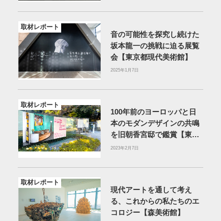
取材レポート
音の可能性を探究し続けた
坂本龍一の挑戦に迫る展覧
会【東京都現代美術館】
2025年1月7日
取材レポート
100年前のヨーロッパと日
本のモダンデザインの共鳴
を旧朝香宮邸で鑑賞【東京
都庭園美術館】
2023年2月7日
取材レポート
現代アートを通して考え
る、これからの私たちのエ
コロジー【森美術館】