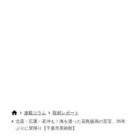
連載コラム
取材レポート
北斎・広重・若冲も！海を渡った花鳥版画の至宝、35年
ぶりに里帰り【千葉市美術館】