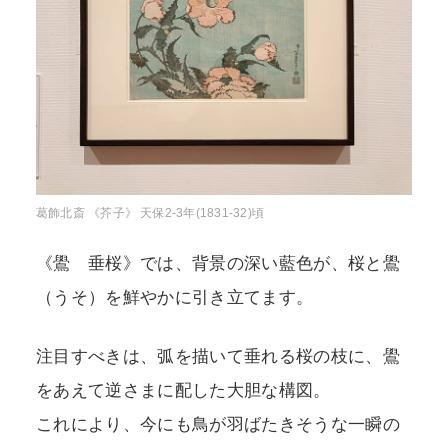
葛飾北斎 《芥子》 天保2-3年(1831-32)頃
《鷽 垂桜》では、背景の深い藍色が、桜と鷽
（うそ）を鮮やかに引き立てます。
注目すべきは、弧を描いて垂れる桜の枝に、鷽
をあえて逆さまに配した大胆な構図。
これにより、今にも鳥が羽ばたきそうな一瞬の