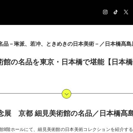
COLUMN
名品－琳派、若冲、ときめきの日本美術－／日本橋髙島屋 
コラム記事
EXHIBITION
術館の名品を東京・日本橋で堪能【日本橋髙
展覧会情報
MUSEUM
美術館情報
NEWS
お知らせ
CONTACT
お問合せ
念展 京都 細見美術館の名品／日本橋髙島屋
 本館8階ホールにて、細見美術館の日本美術コレクションを紹介す