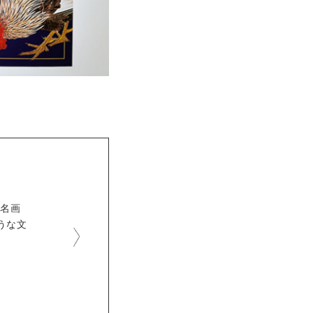
の名画
うな文