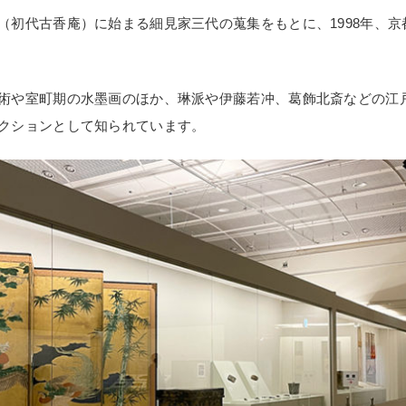
（初代古香庵）に始まる細見家三代の蒐集をもとに、1998年、
術や室町期の水墨画のほか、琳派や伊藤若冲、葛飾北斎などの江
クションとして知られています。