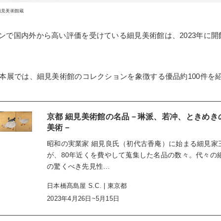
細見美術館蔵
ンで国内外から高い評価を受けている細見美術館は、2023年に開
る本展では、細見美術館のコレクションを象徴する優品約100件を
京都 細見美術館の名品－琳派、若冲、ときめき
美術－
昭和の実業家 細見良氏（初代古香庵）に始まる細見家
が、80年近くを費やして蒐集した名品の数々。代々の
の驚くべき先見性…
日本橋髙島屋 S.C. | 東京都
2023年4月26日~5月15日