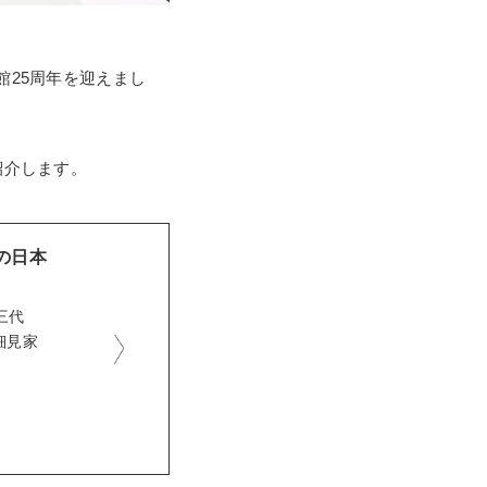
館25周年を迎えまし
紹介します。
の日本
三代
細見家