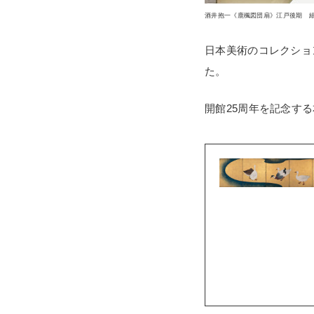
酒井抱一《鹿楓図団扇》江戸後期 
日本美術のコレクショ
た。
開館25周年を記念す