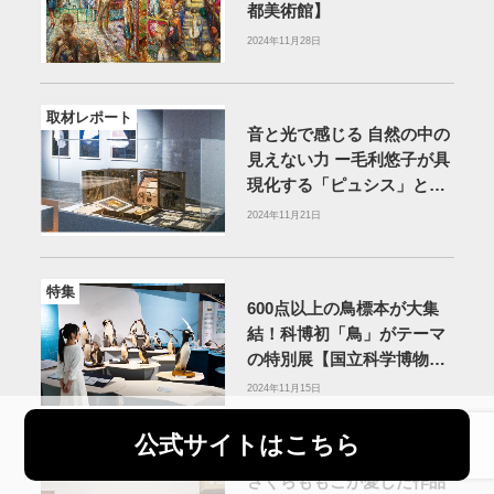
都美術館】
2024年11月28日
取材レポート
音と光で感じる 自然の中の
見えない力 ー毛利悠子が具
現化する「ピュシス」と
は？【アーティゾン美術
2024年11月21日
館】
特集
600点以上の鳥標本が大集
結！科博初「鳥」がテーマ
の特別展【国立科学博物
館】
2024年11月15日
公式サイトはこちら
読者レビュー
さくらももこが愛した作品