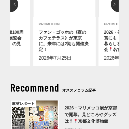
PROMOTION
PROMOTION
館開館100周
ファン・ゴッホの《夜の
2026・初
・夏の展覧会
カフェテラス》が東京
賞にも！ス
風景」の見
に。来年には2期も開催決
暮らしを感
定！
会
名古屋
6日
2026年7月25日
2026年7月
Recommend
オススメコラム記事
取材レポート
2026・マリメッコ展が京都
で開幕。見どころやグッズ
は？
京都文化博物館
2026年7月22日