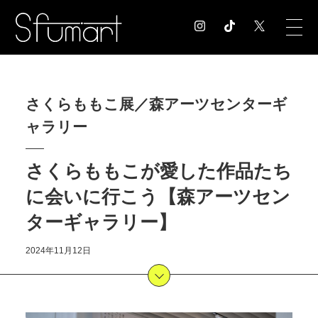
COLUMN
さくらももこ展／森アーツセンターギ
コラム記事
ャラリー
EXHIBITION
展覧会情報
MUSEUM
さくらももこが愛した作品たち
美術館情報
に会いに行こう【森アーツセン
NEWS
ターギャラリー】
お知らせ
CONTACT
2024年11月12日
お問合せ