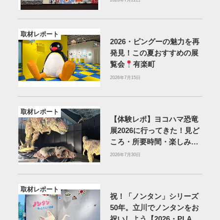
取材レポート
2026・ピングーの魅力を再
発見！この夏おすすめの展
覧会
有楽町
2026年7月15日
取材レポート
【体験レポ】ヨコハマ恐竜
展2026に行ってきた！見ど
ころ・所要時間・楽しみ方
を紹介
2026年7月30日
取材レポート
祝！「ノンタン」シリーズ
50年。立川でノンタンをお
祝いしよう【2026・PLAY!