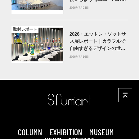
MUSEUM】
2026年7月24日
取材レポート
2026・エットレ・ソットサ
ス展レポート｜カラフルで
自由すぎるデザインの世界
を体験
アーティゾン美術
2026年7月16日
館
COLUMN
EXHIBITION
MUSEUM