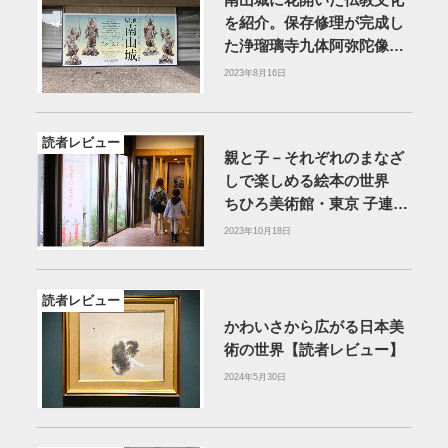
南山城に花開いた仏教文化
を紹介。保存修理が完成し
た浄瑠璃寺九体阿弥陀像も
展示【読者レビュー】
2023年8月16日
読者レビュー
親と子－それぞれのまなざ
しで楽しめる絵本の世界
ちひろ美術館・東京 子連れ
訪問記【読者レビュー】
2023年10月18日
読者レビュー
かわいさから広がる日本美
術の世界【読者レビュー】
2024年5月30日