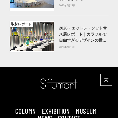
MUSEUM】
2026年7月24日
取材レポート
2026・エットレ・ソットサ
ス展レポート｜カラフルで
自由すぎるデザインの世界
を体験
アーティゾン美術
2026年7月16日
館
COLUMN
EXHIBITION
MUSEUM