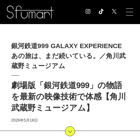
COLUMN
銀河鉄道999 GALAXY EXPERIENCE
コラム記事
あの旅は、まだ続いている。／角川武
EXHIBITION
展覧会情報
蔵野ミュージアム
MUSEUM
美術館情報
劇場版「銀河鉄道999」の物語
NEWS
を最新の映像技術で体感【角川
お知らせ
CONTACT
武蔵野ミュージアム】
お問合せ
2026年5月18日