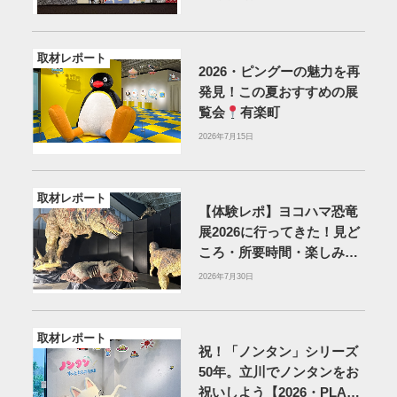
取材レポート
2026・ピングーの魅力を再
発見！この夏おすすめの展
覧会
有楽町
2026年7月15日
取材レポート
【体験レポ】ヨコハマ恐竜
展2026に行ってきた！見ど
ころ・所要時間・楽しみ方
を紹介
2026年7月30日
取材レポート
祝！「ノンタン」シリーズ
50年。立川でノンタンをお
祝いしよう【2026・PLAY!