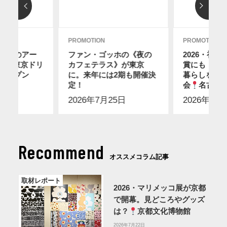
PROMOTION
PROMOTION
ディのアー
ファン・ゴッホの《夜の
2026・初
12に東京ドリ
カフェテラス》が東京
賞にも！ス
オープン
に。来年には2期も開催決
暮らしを感
2日
】
定！
会
名古屋
2026年7月25日
2026年7月
Recommend
オススメコラム記事
取材レポート
2026・マリメッコ展が京都
で開幕。見どころやグッズ
は？
京都文化博物館
2026年7月22日