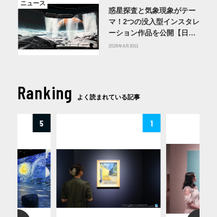
ニュース
惑星探査と気象現象がテー
マ！2つの没入型インスタレ
ーション作品を公開【日本
科学未来館】
2026年4月30日
Ranking
よく読まれている記事
5
1