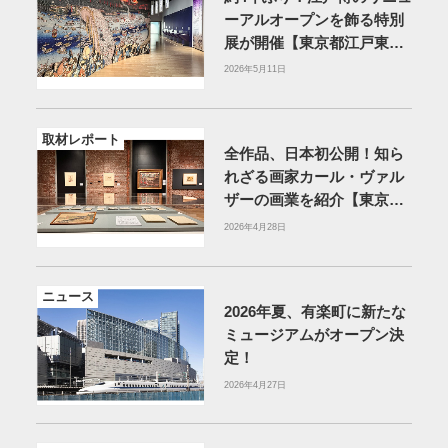
ーアルオープンを飾る特別
展が開催【東京都江戸東京
博物館】
2026年5月11日
取材レポート
全作品、日本初公開！知ら
れざる画家カール・ヴァル
ザーの画業を紹介【東京ス
テーションギャラリー】
2026年4月28日
ニュース
2026年夏、有楽町に新たな
ミュージアムがオープン決
定！
2026年4月27日