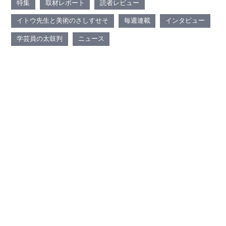
特集
取材レポート
読者レビュー
イトウ先生と美術のさしすせそ
毎週連載
インタビュー
学芸員の太鼓判
ニュース