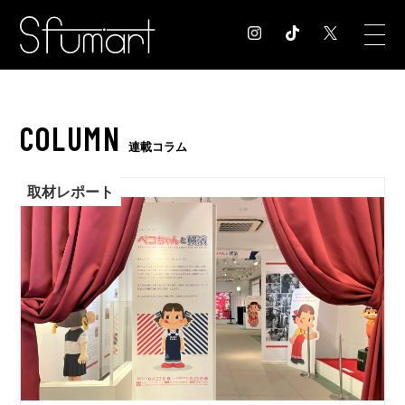
COLUMN
COLUMN
コラム記事
連載コラム
EXHIBITION
展覧会情報
取材レポート
MUSEUM
美術館情報
NEWS
お知らせ
CONTACT
お問合せ