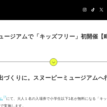
COLUMN
ュージアムで「キッズフリー」初開催【
コラム記事
EXHIBITION
展覧会情報
MUSEUM
美術館情報
NEWS
お知らせ
出づくりに。スヌーピーミュージアムへ
CONTACT
お問合せ
ム
にて、大人１名の入場券で小学生以下1名が無料になる「キッズ
日まで実施します。