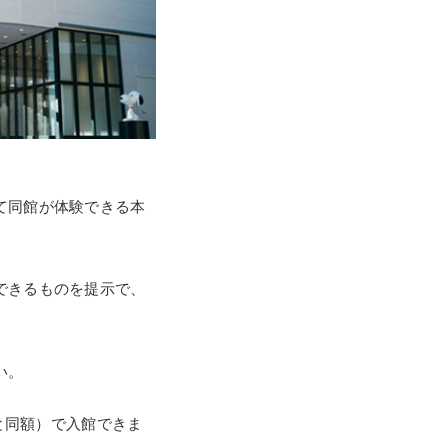
て同館が体験できる本
できるものを提示で、
い。
と同額）で入館できま