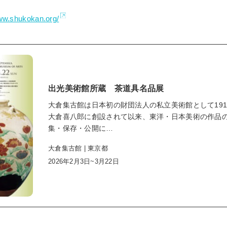
www.shukokan.org/
出光美術館所蔵 茶道具名品展
大倉集古館は日本初の財団法人の私立美術館として191
大倉喜八郎に創設されて以来、東洋・日本美術の作品
集・保存・公開に…
大倉集古館 | 東京都
2026年2月3日~3月22日