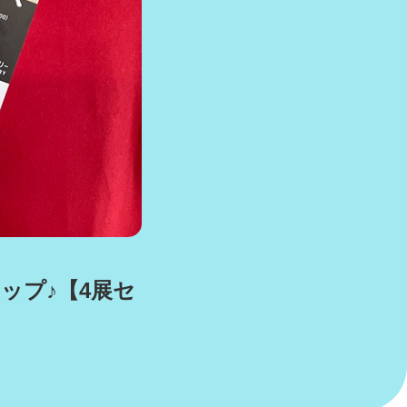
ップ♪【4展セ