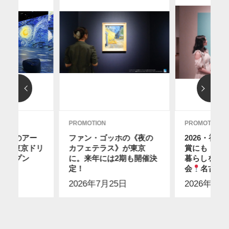
PROMOTION
PROMOTION
ディのアー
ファン・ゴッホの《夜の
2026・初
12に東京ドリ
カフェテラス》が東京
賞にも！ス
オープン
に。来年には2期も開催決
暮らしを感
2日
】
定！
会
名古屋
2026年7月25日
2026年7月