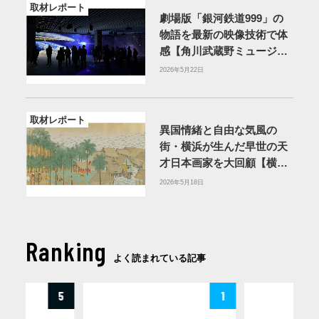
取材レポート
劇場版「銀河鉄道999」の
物語を最新の映像技術で体
感【角川武蔵野ミュージア
ム】
2026年5月22日
取材レポート
異国情緒と自由な気風の
街・横浜が生んだ早世の天
才日本画家を大回顧【横浜
美術館】
2026年5月18日
Ranking
よく読まれている記事
5
1