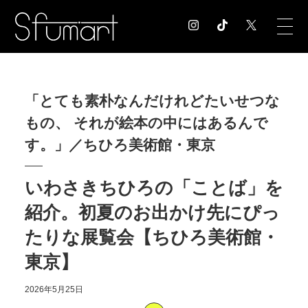
COLUMN
「とても素朴なんだけれどたいせつな
コラム記事
もの、 それが絵本の中にはあるんで
EXHIBITION
展覧会情報
す。」／ちひろ美術館・東京
MUSEUM
美術館情報
いわさきちひろの「ことば」を
NEWS
紹介。初夏のお出かけ先にぴっ
お知らせ
CONTACT
たりな展覧会【ちひろ美術館・
お問合せ
東京】
2026年5月25日