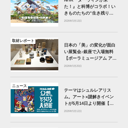
NHK『ダーウィンが来
た！』と科博がコラボ！い
きものたちの“生き残り
術”を紹介する展覧会【東
2026年5月13日
京・上野】
取材レポート
日本の「美」の変化が面白
い展覧会♪銀座で入場無料
【ポーラミュージアム アネ
ックス】
2026年5月20日
ニュース
テーマはシュルレアリス
ム。アート×謎解きイベン
トが5月14日より開催【東
京・池袋】
2026年5月12日