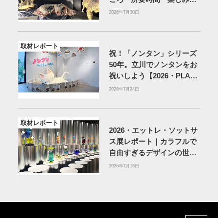
を紹介
2026年7月30日
取材レポート
祝！「ノンタン」シリーズ
50年。立川でノンタンをお
祝いしよう【2026・PLAY!
MUSEUM】
2026年7月24日
取材レポート
2026・エットレ・ソットサ
ス展レポート｜カラフルで
自由すぎるデザインの世界
を体験
アーティゾン美術
2026年7月16日
館