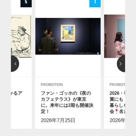
5
1
PROMOTION
PROMOTION
分でわかるア
ファン・ゴッホの《夜の
2026・初
カフェテラス》が東京
賞にも！ス
に。来年には2期も開催決
暮らしを感
9日
定！
会
名古屋
2026年7月25日
2026年7月