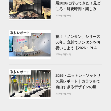
展2026に行ってきた！見ど
ころ・所要時間・楽しみ方
を紹介
2026年7月30日
取材レポート
祝！「ノンタン」シリーズ
50年。立川でノンタンをお
祝いしよう【2026・PLAY!
MUSEUM】
2026年7月24日
取材レポート
2026・エットレ・ソットサ
ス展レポート｜カラフルで
自由すぎるデザインの世界
を体験
アーティゾン美術
2026年7月16日
館