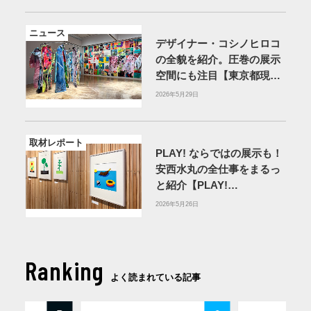
ニュース
デザイナー・コシノヒロコ
の全貌を紹介。圧巻の展示
空間にも注目【東京都現代
美術館】
2026年5月29日
取材レポート
PLAY! ならではの展示も！
安西水丸の全仕事をまるっ
と紹介【PLAY!
MUSEUM】
2026年5月26日
Ranking
よく読まれている記事