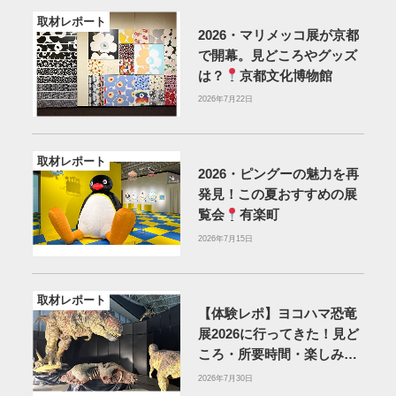
取材レポート
2026・マリメッコ展が京都
で開幕。見どころやグッズ
は？
京都文化博物館
2026年7月22日
取材レポート
2026・ピングーの魅力を再
発見！この夏おすすめの展
覧会
有楽町
2026年7月15日
取材レポート
【体験レポ】ヨコハマ恐竜
展2026に行ってきた！見ど
ころ・所要時間・楽しみ方
を紹介
2026年7月30日