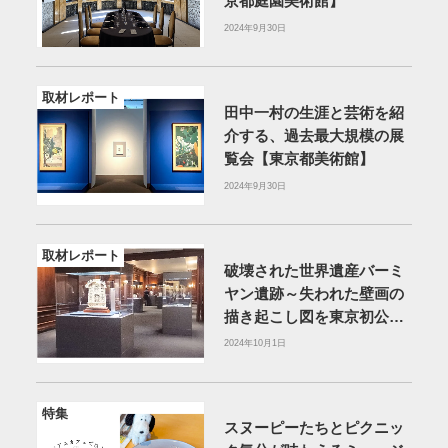
京都庭園美術館】
2024年9月30日
取材レポート
田中一村の生涯と芸術を紹
介する、過去最大規模の展
覧会【東京都美術館】
2024年9月30日
取材レポート
破壊された世界遺産バーミ
ヤン遺跡～失われた壁画の
描き起こし図を東京初公開
【三井記念美術館】
2024年10月1日
特集
スヌーピーたちとピクニッ