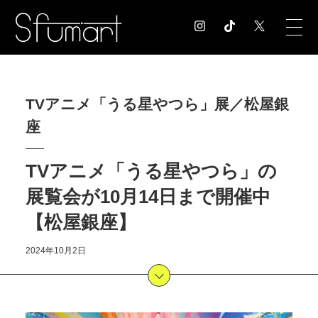
COLUMN
TVアニメ「うる星やつら」展／松屋銀
コラム記事
座
EXHIBITION
展覧会情報
MUSEUM
TVアニメ「うる星やつら」の
美術館情報
展覧会が10月14日まで開催中
NEWS
【松屋銀座】
お知らせ
CONTACT
2024年10月2日
お問合せ