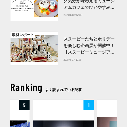
ク気分が味わえるミュージ
アムカフェでひとやすみ
【スヌーピーミュージア
2024年10月29日
ム】
取材レポート
スヌーピーたちとホリデー
を楽しむ企画展が開催中！
【スヌーピーミュージア
ム】
2024年9月11日
Ranking
よく読まれている記事
5
1