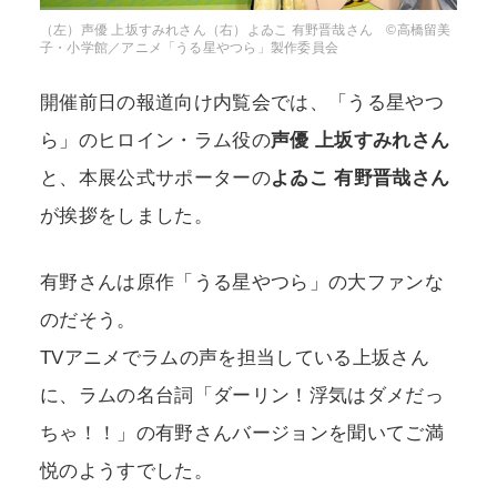
（左）声優 上坂すみれさん（右）よゐこ 有野晋哉さん ©高橋留美
子・小学館／アニメ「うる星やつら」製作委員会
開催前日の報道向け内覧会では、「うる星やつ
ら」のヒロイン・ラム役の
声優 上坂すみれさん
と、本展公式サポーターの
よゐこ 有野晋哉さん
が挨拶をしました。
有野さんは原作「うる星やつら」の大ファンな
のだそう。
TVアニメでラムの声を担当している上坂さん
に、ラムの名台詞「ダーリン！浮気はダメだっ
ちゃ！！」の有野さんバージョンを聞いてご満
悦のようすでした。