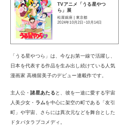
TVアニメ「うる星やつ
ら」展
松屋銀座 | 東京都
2024年10月2日~10月14日
「うる星やつら」は、今なお第一線で活躍し、
日本を代表する作品を生み出し続けている人気
漫画家 高橋留美子のデビュー連載作です。
主人公・
諸星あたる
と、彼を一途に愛する宇宙
人美少女・
ラム
を中心に架空の町である「友引
町」や宇宙、さらには異次元などを舞台とした
ドタバタラブコメディ。