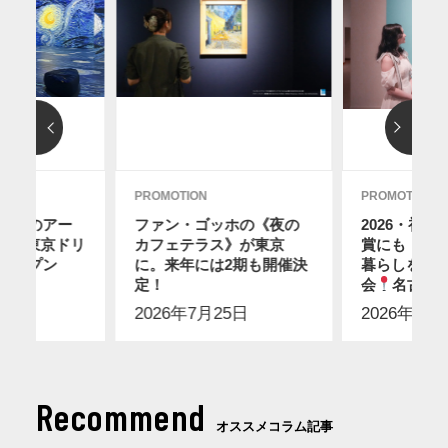
PROMOTION
PROMOTION
ディのアー
ファン・ゴッホの《夜の
2026・初
12に東京ドリ
カフェテラス》が東京
賞にも！ス
オープン
に。来年には2期も開催決
暮らしを感
2日
】
定！
会
名古屋
2026年7月25日
2026年7月
Recommend
オススメコラム記事