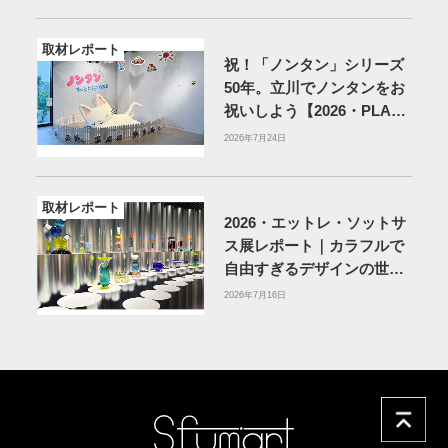
取材レポート
祝！「ノンタン」シリーズ
50年。立川でノンタンをお
祝いしよう【2026・PLAY!
MUSEUM】
2026年7月24日
取材レポート
2026・エットレ・ソットサ
ス展レポート｜カラフルで
自由すぎるデザインの世界
を体験
アーティゾン美術
2026年7月16日
館