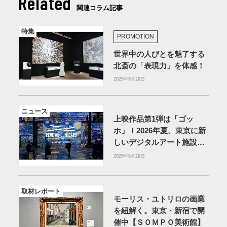
Related
関連コラム記事
特集
PROMOTION
世界中の人びとを魅了する
北斎の「表現力」を体感！
2025年9月29日
ニュース
上映作品第1弾は「ゴッ
ホ」！2026年夏、東京に新
しいデジタルアート施設が
誕生
2025年9月29日
取材レポート
モーリス・ユトリロの画業
を紐解く。東京・新宿で開
催中【ＳＯＭＰＯ美術館】