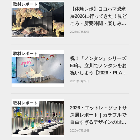
取材レポート
【体験レポ】ヨコハマ恐竜
展2026に行ってきた！見ど
ころ・所要時間・楽しみ方
を紹介
2026年7月30日
取材レポート
祝！「ノンタン」シリーズ
50年。立川でノンタンをお
祝いしよう【2026・PLAY!
MUSEUM】
2026年7月24日
取材レポート
2026・エットレ・ソットサ
ス展レポート｜カラフルで
自由すぎるデザインの世界
を体験
アーティゾン美術
2026年7月16日
館