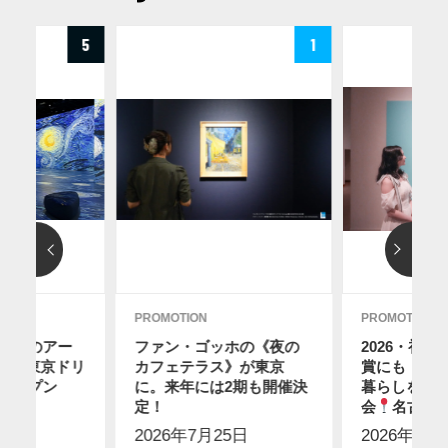
5
1
PROMOTION
PROMOTION
ディのアー
ファン・ゴッホの《夜の
2026・初
12に東京ドリ
カフェテラス》が東京
賞にも！ス
オープン
に。来年には2期も開催決
暮らしを感
2日
】
定！
会
名古屋
2026年7月25日
2026年7月