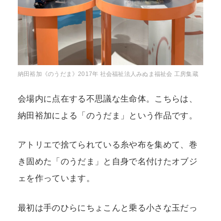
納田裕加《のうだま》2017年 社会福祉法人みぬま福祉会 工房集蔵
会場内に点在する不思議な生命体。こちらは、
納田裕加による「のうだま」という作品です。
アトリエで捨てられている糸や布を集めて、巻
き固めた「のうだま」と自身で名付けたオブジ
ェを作っています。
最初は手のひらにちょこんと乗る小さな玉だっ