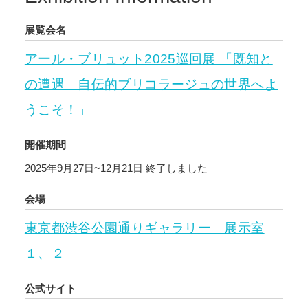
展覧会名
アール・ブリュット2025巡回展 「既知と
の遭遇 自伝的ブリコラージュの世界へよ
うこそ！」
開催期間
2025年9月27日~12月21日
終了しました
会場
東京都渋谷公園通りギャラリー 展示室
１、２
公式サイト