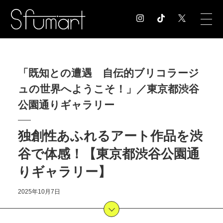
COLUMN
「既知との遭遇 自伝的ブリコラージ
コラム記事
ュの世界へようこそ！」／東京都渋谷
EXHIBITION
展覧会情報
公園通りギャラリー
MUSEUM
美術館情報
独創性あふれるアート作品を渋
NEWS
谷で体感！【東京都渋谷公園通
お知らせ
CONTACT
りギャラリー】
お問合せ
2025年10月7日