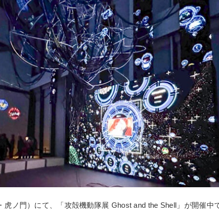
POLICY
COMPANY
・虎ノ門）にて、「攻殻機動隊展 Ghost and the Shell」が開催