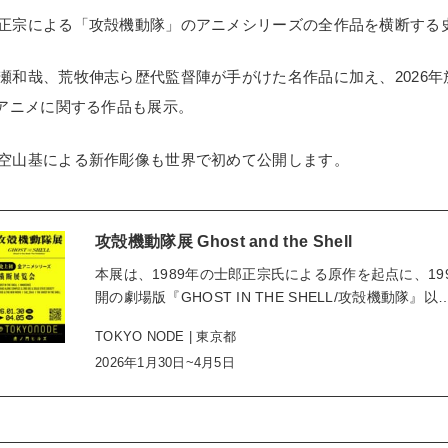
正宗による「攻殻機動隊」のアニメシリーズの全作品を横断する
瀬和哉、荒牧伸志ら歴代監督陣が手がけた名作品に加え、2026
作アニメに関する作品も展示。
空山基による新作彫像も世界で初めて公開します。
攻殻機動隊展 Ghost and the Shell
本展は、1989年の士郎正宗氏による原作を起点に、19
開の劇場版『GHOST IN THE SHELL/攻殻機動隊』以
TOKYO NODE | 東京都
2026年1月30日~4月5日