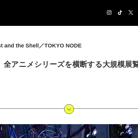
COLUMN
and the Shell／TOKYO NODE
コラム記事
EXHIBITION
」全アニメシリーズを横断する大規模展覧会
展覧会情報
MUSEUM
美術館情報
NEWS
お知らせ
CONTACT
お問合せ