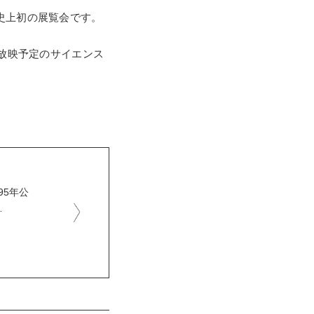
史上初の展覧会です。
年放映予定のサイエンス
95年公
…