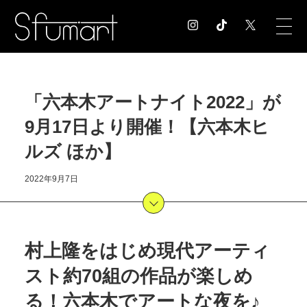
COLUMN
「六本木アートナイト2022」が
コラム記事
9月17日より開催！【六本木ヒ
EXHIBITION
展覧会情報
ルズ ほか】
MUSEUM
美術館情報
2022年9月7日
NEWS
お知らせ
CONTACT
村上隆をはじめ現代アーティ
お問合せ
スト約70組の作品が楽しめ
る！六本木でアートな夜を♪