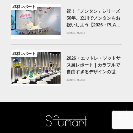
取材レポート
祝！「ノンタン」シリーズ
50年。立川でノンタンをお
祝いしよう【2026・PLAY!
MUSEUM】
2026年7月24日
取材レポート
2026・エットレ・ソットサ
ス展レポート｜カラフルで
自由すぎるデザインの世界
を体験
アーティゾン美術
2026年7月16日
館