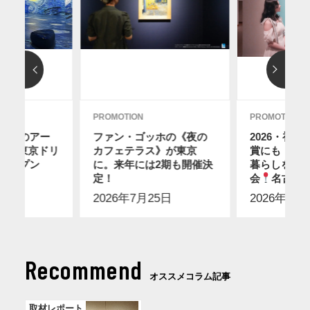
PROMOTION
PROMOTION
ディのアー
ファン・ゴッホの《夜の
2026・初
12に東京ドリ
カフェテラス》が東京
賞にも！ス
オープン
に。来年には2期も開催決
暮らしを感
2日
】
定！
会
名古屋
2026年7月25日
2026年7月
Recommend
オススメコラム記事
取材レポート