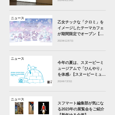
2024年8月14日
ニュース
乙女チックな「クロミ」を
イメージしたテーマカフェ
が期間限定でオープン【東
京・新宿】
2023年12月7日
ニュース
今年の夏は、スヌーピーミ
ュージアムで「ひんやり」
を体感♪【スヌーピーミュー
ジアム】
2024年7月5日
ニュース
スフマート編集部が気にな
る2023年の展覧会をご紹介
【新年ゆる企画】