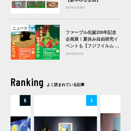
2022年12月26日
ニュース
ファーブル生誕200年記念
企画展！夏休み自由研究イ
ベントも【フジフイルム ス
クエア】
2023年6月27日
Ranking
よく読まれている記事
5
1