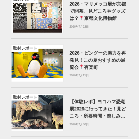
2026・マリメッコ展が京都
で開幕。見どころやグッズ
は？
京都文化博物館
2026年7月22日
取材レポート
2026・ピングーの魅力を再
発見！この夏おすすめの展
覧会
有楽町
2026年7月15日
取材レポート
【体験レポ】ヨコハマ恐竜
展2026に行ってきた！見ど
ころ・所要時間・楽しみ方
を紹介
2026年7月30日